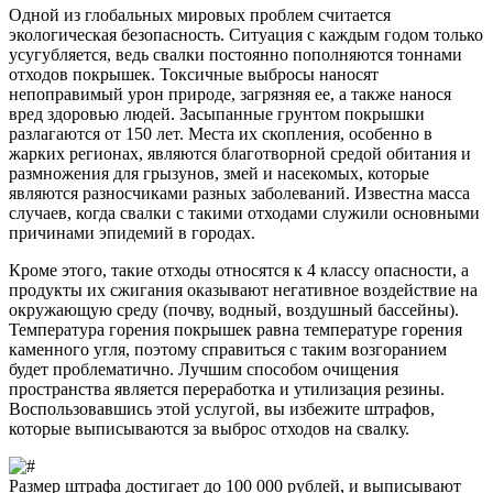
Одной из глобальных мировых проблем считается
экологическая безопасность. Ситуация с каждым годом только
усугубляется, ведь свалки постоянно пополняются тоннами
отходов покрышек. Токсичные выбросы наносят
непоправимый урон природе, загрязняя ее, а также нанося
вред здоровью людей. Засыпанные грунтом покрышки
разлагаются от 150 лет. Места их скопления, особенно в
жарких регионах, являются благотворной средой обитания и
размножения для грызунов, змей и насекомых, которые
являются разносчиками разных заболеваний. Известна масса
случаев, когда свалки с такими отходами служили основными
причинами эпидемий в городах.
Кроме этого, такие отходы относятся к 4 классу опасности, а
продукты их сжигания оказывают негативное воздействие на
окружающую среду (почву, водный, воздушный бассейны).
Температура горения покрышек равна температуре горения
каменного угля, поэтому справиться с таким возгоранием
будет проблематично. Лучшим способом очищения
пространства является переработка и утилизация резины.
Воспользовавшись этой услугой, вы избежите штрафов,
которые выписываются за выброс отходов на свалку.
Размер штрафа достигает до 100 000 рублей, и выписывают