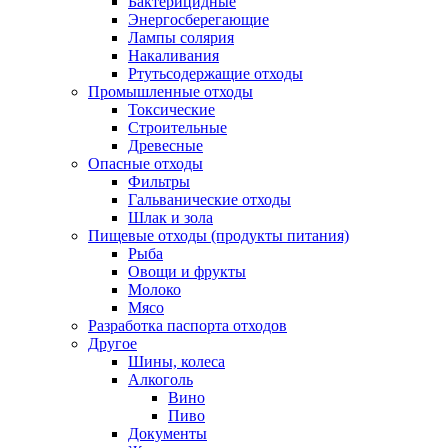
Бактерицидные
Энергосберегающие
Лампы солярия
Накаливания
Ртутьсодержащие отходы
Промышленные отходы
Токсические
Строительные
Древесные
Опасные отходы
Фильтры
Гальванические отходы
Шлак и зола
Пищевые отходы (продукты питания)
Рыба
Овощи и фрукты
Молоко
Мясо
Разработка паспорта отходов
Другое
Шины, колеса
Алкоголь
Вино
Пиво
Документы