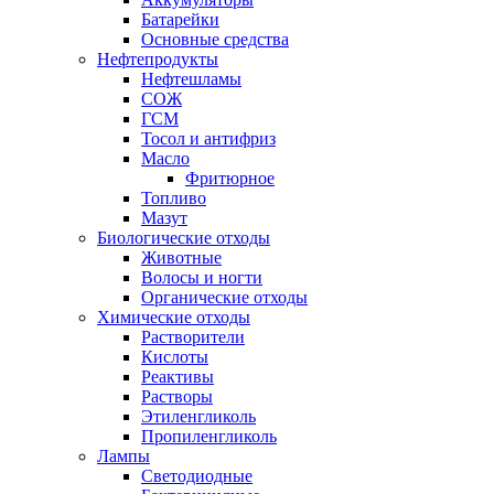
Батарейки
Основные средства
Нефтепродукты
Нефтешламы
СОЖ
ГСМ
Тосол и антифриз
Масло
Фритюрное
Топливо
Мазут
Биологические отходы
Животные
Волосы и ногти
Органические отходы
Химические отходы
Растворители
Кислоты
Реактивы
Растворы
Этиленгликоль
Пропиленгликоль
Лампы
Светодиодные