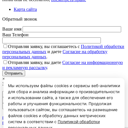
Карта сайта
Обратный звонок
Ваше имя
Ваш Телефон
Отправляя заявку, вы соглашаетесь с
Политикой обработки
персональных данных
и даете
Согласие на обработку
персональных данных
.
Отправляя заявку, вы даете
Согласие на информационную
и рекламную рассылку
.
×
Заказать КП
Мы используем файлы cookies и сервисы веб-аналитики
для сбора и анализа информации о производительности
и использовании сайта, а также для обеспечения его
работы и улучшения функциональности. Продолжая
пользоваться сайтом, вы соглашаетесь на размещение
Отправляя заявку, вы соглашаетесь с
Политикой обработки
файлов cookies и обработку данных метрических
персональных данных
и даете
Согласие на обработку
систем в соответствии с
Политикой обработки
персональных данных
.
персональных данных
.