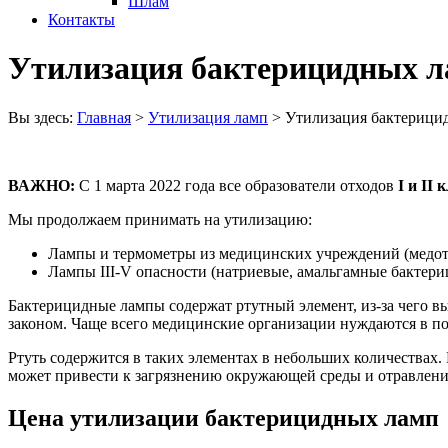
Шлам
Контакты
Утилизация бактерицидных 
Вы здесь:
Главная
>
Утилизация ламп
>
Утилизация бактерици
ВАЖНО:
С 1 марта 2022 года все образователи отходов
I
и
II
к
Мы продолжаем принимать на утилизацию:
Лампы и термометры из медицинских учреждений (медот
Лампы III-V опасности (натриевые, амальгамные бактер
Бактерицидные лампы содержат ртутный элемент, из-за чего в
законом. Чаще всего медицинские организации нуждаются в по
Ртуть содержится в таких элементах в небольших количествах
может привести к загрязнению окружающей среды и отравлен
Цена утилизации бактерицидных ламп