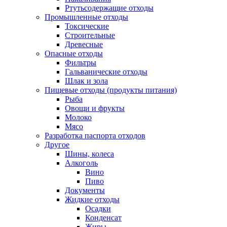
Ртутьсодержащие отходы
Промышленные отходы
Токсические
Строительные
Древесные
Опасные отходы
Фильтры
Гальванические отходы
Шлак и зола
Пищевые отходы (продукты питания)
Рыба
Овощи и фрукты
Молоко
Мясо
Разработка паспорта отходов
Другое
Шины, колеса
Алкоголь
Вино
Пиво
Документы
Жидкие отходы
Осадки
Конденсат
Жиры