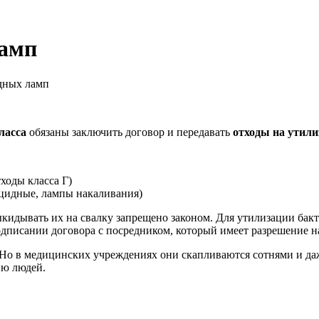
ламп
дных ламп
ласса
обязаны заключить договор и передавать
отходы на
утил
ходы класса Г)
ицидные, лампы накаливания)
ыкидывать их на свалку запрещено законом. Для утилизации ба
дписании договора с посредником, который имеет разрешение н
. Но в медицинских учреждениях они скапливаются сотнями и д
ию людей.