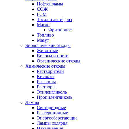
Нефтешламы
СОЖ
ГСМ
Тосол и антифриз
Масло
Фритюрное
Топливо
Мазут
Биологические отходы
Животные
Волосы и ногти
Органические отходы
Химические отходы
Растворители
Кислоты
Реактивы
Растворы
Этиленгликоль
Пропиленгликоль
Лампы
Светодиодные
Бактерицидные
Энергосберегающие
Лампы солярия
Накаливания