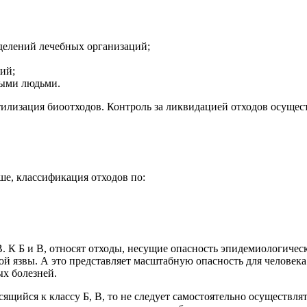
елений лечебных организаций;
ий;
ными людьми.
илизация биоотходов. Контроль за ликвидацией отходов осущес
ше, классификация отходов по:
 В. К Б и В, относят отходы, несущие опасность эпидемиологичес
язвы. А это представляет масштабную опасность для человека. 
х болезней.
осящийся к классу Б, В, то не следует самостоятельно осуществл