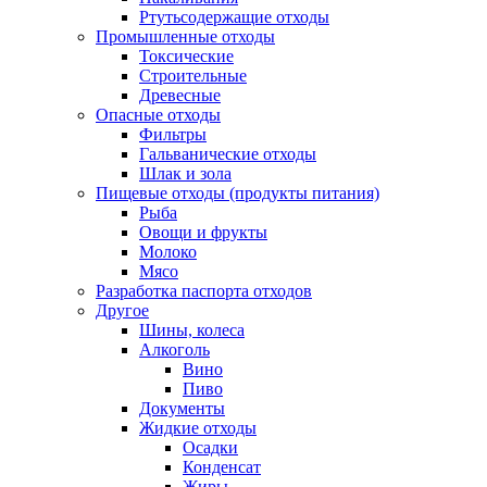
Ртутьсодержащие отходы
Промышленные отходы
Токсические
Строительные
Древесные
Опасные отходы
Фильтры
Гальванические отходы
Шлак и зола
Пищевые отходы (продукты питания)
Рыба
Овощи и фрукты
Молоко
Мясо
Разработка паспорта отходов
Другое
Шины, колеса
Алкоголь
Вино
Пиво
Документы
Жидкие отходы
Осадки
Конденсат
Жиры