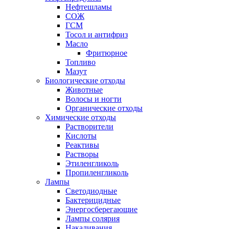
Нефтешламы
СОЖ
ГСМ
Тосол и антифриз
Масло
Фритюрное
Топливо
Мазут
Биологические отходы
Животные
Волосы и ногти
Органические отходы
Химические отходы
Растворители
Кислоты
Реактивы
Растворы
Этиленгликоль
Пропиленгликоль
Лампы
Светодиодные
Бактерицидные
Энергосберегающие
Лампы солярия
Накаливания